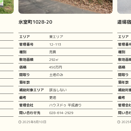
氷室町1028-20
道場宿
エリア
東エリア
エリア
管理番号
12-113
管理番
種別
売買
種別
敷地面積
292㎡
敷地面
価格
450万円
価格
間取り
土地のみ
間取り
築年数
築年数
補助対象エリア
該当しない
補助対
備考
更地
備考
管理会社
ハウスドゥ 平成通り
管理会
問い合わせ先
028-614-2929
問い合
2025年6月10日
2025