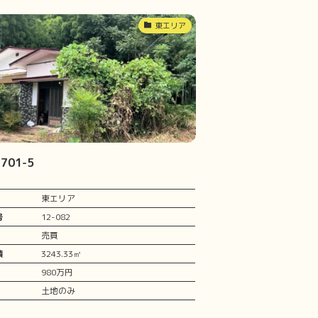
東エリア
701-5
東エリア
号
12-082
売買
積
3243.33㎡
980万円
土地のみ