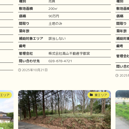
種別
売買
種別
敷地面積
200㎡
敷地面
価格
90万円
価格
間取り
土地のみ
間取り
築年数
築年数
補助対象エリア
該当しない
補助対
備考
備考
ORK
管理会社
株式会社高山不動産宇都宮
管理会
問い合わせ先
028-678-4721
問い合
2025年10月21日
2025
東エリア
東エリア