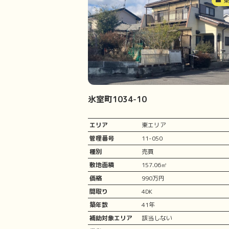
氷室町1034-10
エリア
東エリア
管理番号
11-050
種別
売買
敷地面積
157.06㎡
価格
990万円
間取り
4DK
築年数
41年
補助対象エリア
該当しない