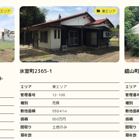
東エリア
東エリア
氷室町2365-1
鐺山町
-
エリア
東エリア
エリア
管理番号
12-108
管理番
種別
売買
種別
敷地面積
938.41㎡
敷地面
価格
850万円
価格
間取り
土地のみ
間取り
築年数
築年数