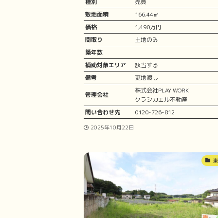
種別
売買
敷地面積
166.44㎡
価格
1,490万円
間取り
土地のみ
築年数
補助対象エリア
該当する
備考
更地渡し
株式会社PLAY W
管理会社
クラシカエル不動産
問い合わせ先
0120-726-812
2025年10月22日