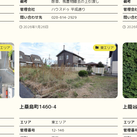
備考
除草、残置物撤去の上引渡し
備考
管理会社
ハウスドゥ 平成通り
管理会
問い合わせ先
028-614-2929
問い合
2026年1月26日
2026
東エリア
東エリア
上桑島町1460-4
上籠谷1
エリア
東エリア
エリア
管理番号
12-146
管理番