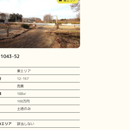
東エリア
043-52
東エリア
号
12-157
売買
積
188㎡
100万円
土地のみ
象エリア
該当しない