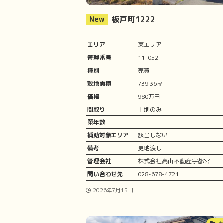
板戸町1222
エリア
東エリア
管理番号
11-052
種別
売買
敷地面積
739.36㎡
価格
980万円
間取り
土地のみ
築年数
補助対象エリア
該当しない
備考
更地渡し
管理会社
株式会社高山不動産宇都宮
問い合わせ先
028-678-4721
2026年7月15日