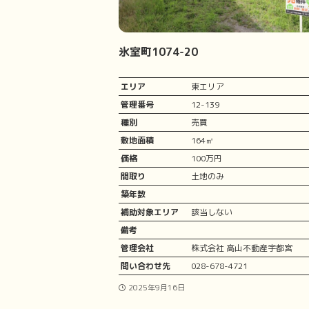
氷室町1074-20
エリア
東エリア
管理番号
12-139
種別
売買
敷地面積
164㎡
価格
100万円
間取り
土地のみ
築年数
補助対象エリア
該当しない
備考
管理会社
株式会社 高山不動産宇都宮
問い合わせ先
028-678-4721
2025年9月16日