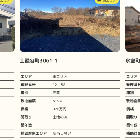
東エリア
東エリア
上籠谷町3061-1
氷室町1
エリア
東エリア
エリア
管理番号
12-158
管理番
種別
売買
種別
敷地面積
619㎡
敷地面
価格
820万円
価格
間取り
土地のみ
間取り
築年数
築年数
補助対象エリア
該当しない
補助対