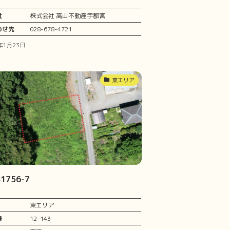
社
株式会社 高山不動産宇都宮
わせ先
028-678-4721
年1月23日
東エリア
756-7
東エリア
号
12-143