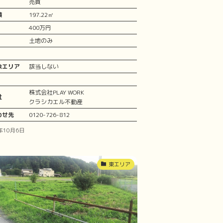
売買
積
197.22㎡
400万円
土地のみ
象エリア
該当しない
株式会社PLAY WORK
社
クラシカエル不動産
わせ先
0120-726-812
年10月6日
東エリア