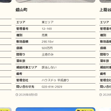
鐺山町
上籠谷
エリア
東エリア
エリア
管理番号
12-163
管理番
種別
売買
種別
敷地面積
290.18㎡
敷地面
価格
920万円
価格
間取り
土地のみ
間取り
築年数
築年数
補助対象エリア
該当しない
補助対
備考
備考
管理会社
ハウスドゥ 平成通り
管理会
問い合わせ先
028-614-2929
問い合
2026年6月9日
202