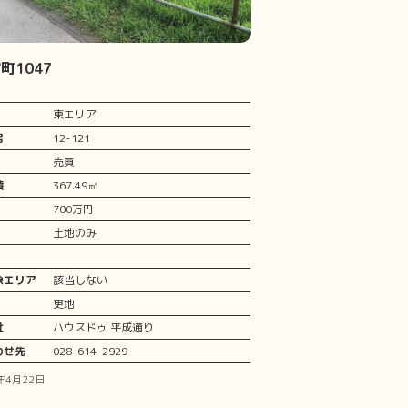
町1047
東エリア
号
12-121
売買
積
367.49㎡
700万円
土地のみ
象エリア
該当しない
更地
社
ハウスドゥ 平成通り
わせ先
028-614-2929
年4月22日