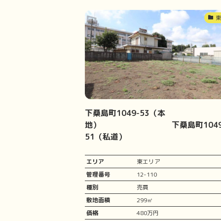
下桑島町1049-53（本
地） 下桑島町1049
51（私道）
エリア
東エリア
管理番号
12-110
種別
売買
敷地面積
299㎡
価格
480万円