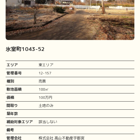
氷室町1043-52
エリア
東エリア
管理番号
12-157
種別
売買
敷地面積
188㎡
価格
100万円
間取り
土地のみ
築年数
補助対象エリア
該当しない
備考
管理会社
株式会社 高山不動産宇都宮