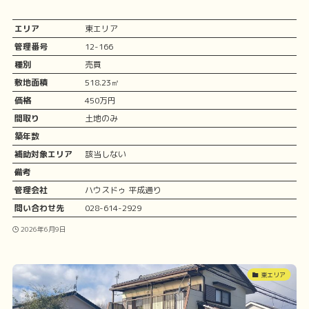
エリア
東エリア
管理番号
12-166
種別
売買
敷地面積
518.23㎡
価格
450万円
間取り
土地のみ
築年数
補助対象エリア
該当しない
備考
管理会社
ハウスドゥ 平成通り
問い合わせ先
028-614-2929
2026年6月9日
東エリア