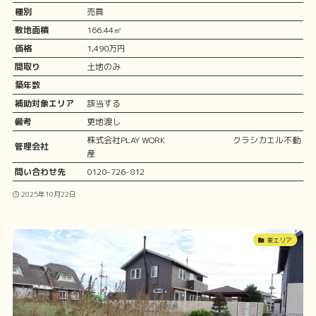
種別
売買
敷地面積
166.44㎡
価格
1,490万円
間取り
土地のみ
築年数
補助対象エリア
該当する
備考
更地渡し
株式会社PLAY WORK クラシカエル不動
管理会社
産
問い合わせ先
0120-726-812
2025年10月22日
東エリア