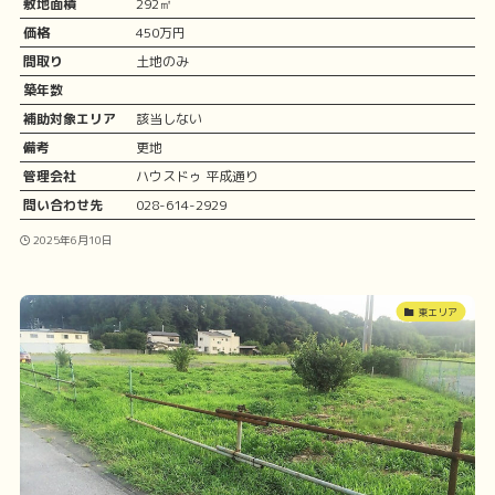
敷地面積
292㎡
価格
450万円
間取り
土地のみ
築年数
補助対象エリア
該当しない
備考
更地
管理会社
ハウスドゥ 平成通り
問い合わせ先
028-614-2929
2025年6月10日
東エリア