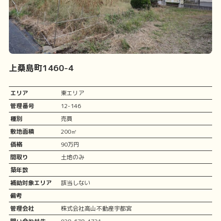
上桑島町1460-4
エリア
東エリア
管理番号
12-146
種別
売買
敷地面積
200㎡
価格
90万円
間取り
土地のみ
築年数
補助対象エリア
該当しない
備考
管理会社
株式会社高山不動産宇都宮