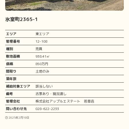
氷室町2365-1
エリア
東エリア
管理番号
12-108
種別
売買
敷地面積
938.41㎡
価格
850万円
間取り
土地のみ
築年数
補助対象エリア
該当しない
備考
古家あり・現況渡し
管理会社
株式会社アップルエステート 若草店
問い合わせ先
028-622-2233
2025年2月19日