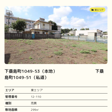
東エリア
下桑島町1049-53（本地） 下桑
島町1049-51（私道）
エリア
東エリア
管理番号
12-110
種別
売買
敷地面積
299㎡