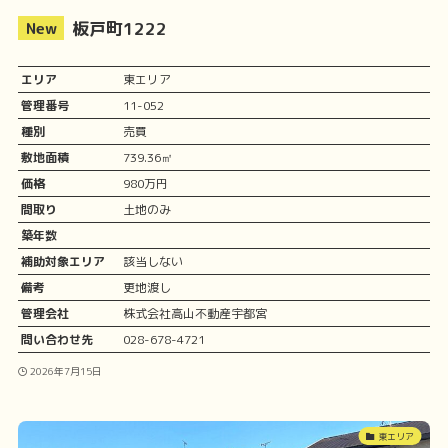
板戸町1222
エリア
東エリア
管理番号
11-052
種別
売買
敷地面積
739.36㎡
価格
980万円
間取り
土地のみ
築年数
補助対象エリア
該当しない
備考
更地渡し
管理会社
株式会社高山不動産宇都宮
問い合わせ先
028-678-4721
2026年7月15日
東エリア