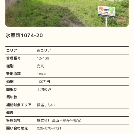
氷室町1074-20
エリア
東エリア
管理番号
12-139
種別
売買
敷地面積
164㎡
価格
100万円
間取り
土地のみ
築年数
補助対象エリア
該当しない
備考
管理会社
株式会社 高山不動産宇都宮
問い合わせ先
028-678-4721