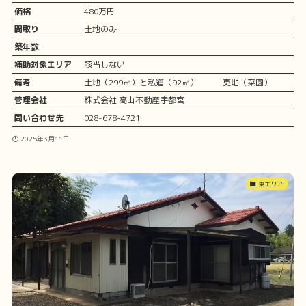
価格
480万円
間取り
土地のみ
築年数
補助対象エリア
該当しない
備考
土地（299㎡）と私道（92㎡） 更地（菜園）
管理会社
株式会社 高山不動産宇都宮
問い合わせ先
028-678-4721
2025年3月11日
東エリア