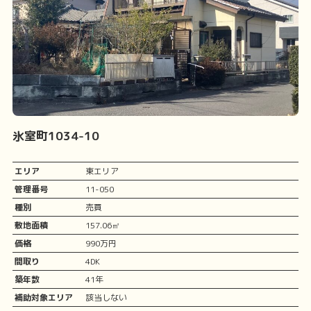
氷室町1034-10
エリア
東エリア
管理番号
11-050
種別
売買
敷地面積
157.06㎡
価格
990万円
間取り
4DK
築年数
41年
補助対象エリア
該当しない