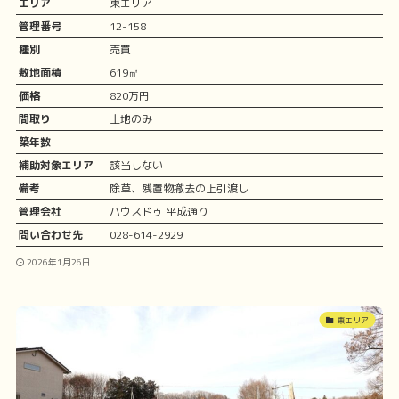
エリア
東エリア
管理番号
12-158
種別
売買
敷地面積
619㎡
価格
820万円
間取り
土地のみ
築年数
補助対象エリア
該当しない
備考
除草、残置物撤去の上引渡し
管理会社
ハウスドゥ 平成通り
問い合わせ先
028-614-2929
2026年1月26日
東エリア