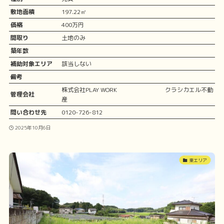
敷地面積
197.22㎡
価格
400万円
間取り
土地のみ
築年数
補助対象エリア
該当しない
備考
株式会社PLAY WORK クラシカエル不動
管理会社
産
問い合わせ先
0120-726-812
2025年10月6日
東エリア