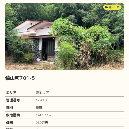
東エリア
鐺山町701-5
エリア
東エリア
管理番号
12-082
種別
売買
敷地面積
3243.33㎡
価格
980万円