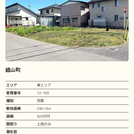
鐺山町
エリア
東エリア
管理番号
12-163
種別
売買
敷地面積
290.18㎡
価格
920万円
間取り
土地のみ
築年数