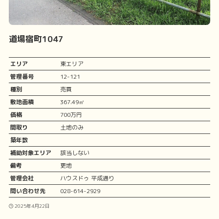
道場宿町1047
エリア
東エリア
管理番号
12-121
種別
売買
敷地面積
367.49㎡
価格
700万円
間取り
土地のみ
築年数
補助対象エリア
該当しない
備考
更地
管理会社
ハウスドゥ 平成通り
問い合わせ先
028-614-2929
2025年4月22日