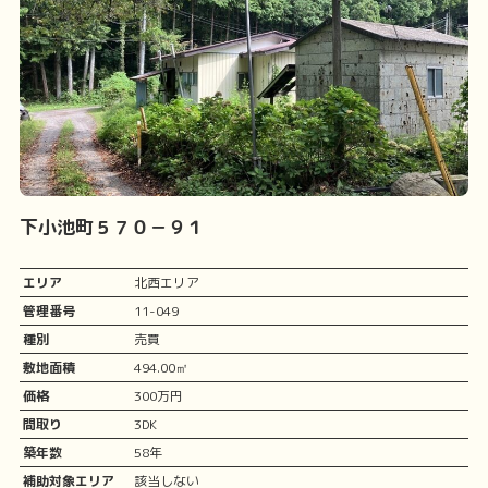
下小池町５７０－９１
エリア
北西エリア
管理番号
11-049
種別
売買
敷地面積
494.00㎡
価格
300万円
間取り
3DK
築年数
58年
補助対象エリア
該当しない