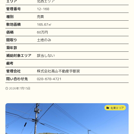
エリア
北西エリア
管理番号
12-168
種別
売買
敷地面積
165.67㎡
価格
60万円
間取り
土地のみ
築年数
補助対象エリア
該当しない
備考
管理会社
株式会社高山不動産宇都宮
問い合わせ先
028-678-4721
2026年7月15日
北東エリア