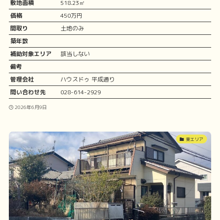
敷地面積
518.23㎡
価格
450万円
間取り
土地のみ
築年数
補助対象エリア
該当しない
備考
管理会社
ハウスドゥ 平成通り
問い合わせ先
028-614-2929
2026年6月9日
東エリア