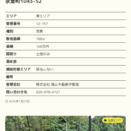
氷室町1043-52
エリア
東エリア
管理番号
12-157
種別
売買
敷地面積
188㎡
価格
100万円
間取り
土地のみ
築年数
補助対象エリア
該当しない
備考
管理会社
株式会社 高山不動産宇都宮
問い合わせ先
028-678-4721
2026年1月23日
北西エリア