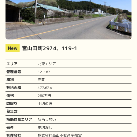
宮山田町2974、119-1
エリア
北東エリア
管理番号
12-167
種別
売買
敷地面積
477.62㎡
価格
280万円
間取り
土地のみ
築年数
補助対象エリア
該当しない
備考
更地渡し
管理会社
株式会社高山不動産宇都宮