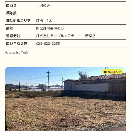
間取り
土地のみ
築年数
補助対象エリア
該当しない
備考
開発許可要件あり
管理会社
株式会社アップルエステート 若草店
問い合わせ先
028-622-2233
2026年2月6日
北東エリア