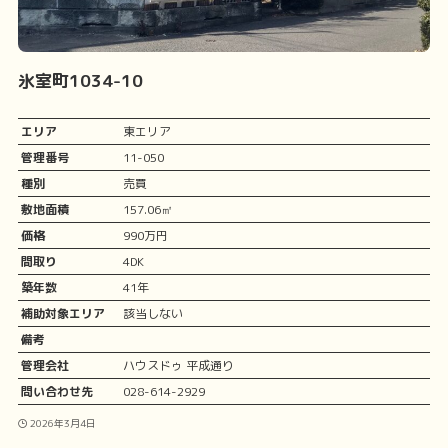
氷室町1034-10
エリア
東エリア
管理番号
11-050
種別
売買
敷地面積
157.06㎡
価格
990万円
間取り
4DK
築年数
41年
補助対象エリア
該当しない
備考
管理会社
ハウスドゥ 平成通り
問い合わせ先
028-614-2929
2026年3月4日