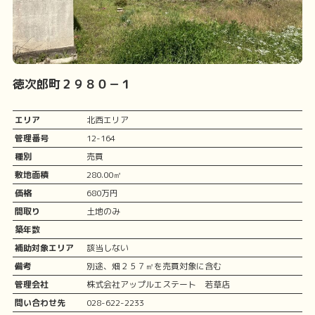
徳次郎町２９８０－１
エリア
北西エリア
管理番号
12-164
種別
売買
敷地面積
280.00㎡
価格
680万円
間取り
土地のみ
築年数
補助対象エリア
該当しない
備考
別途、畑２５７㎡を売買対象に含む
管理会社
株式会社アップルエステート 若草店
問い合わせ先
028-622-2233