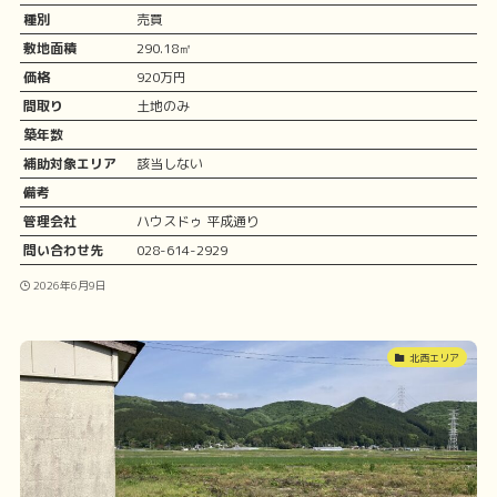
種別
売買
敷地面積
290.18㎡
価格
920万円
間取り
土地のみ
築年数
補助対象エリア
該当しない
備考
管理会社
ハウスドゥ 平成通り
問い合わせ先
028-614-2929
2026年6月9日
北西エリア