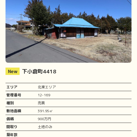
下小倉町4418
エリア
北東エリア
管理番号
12-169
種別
売買
敷地面積
391.95㎡
価格
900万円
間取り
土地のみ
築年数