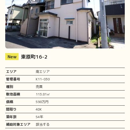
東原町16-2
エリア
南エリア
管理番号
K11-030
種別
売買
敷地面積
113.81㎡
価格
598万円
間取り
4DK
築年数
54年
補助対象エリア
該当する