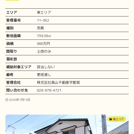
エリア
東エリア
管理番号
11-052
種別
売買
敷地面積
739.36㎡
価格
980万円
間取り
土地のみ
築年数
補助対象エリア
該当しない
備考
更地渡し
管理会社
株式会社高山不動産宇都宮
問い合わせ先
028-678-4721
2026年7月15日
南エリア