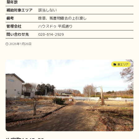
築年数
補助対象エリア
該当しない
備考
除草、残置物撤去の上引渡し
管理会社
ハウスドゥ 平成通り
問い合わせ先
028-614-2929
2026年1月26日
東エリア